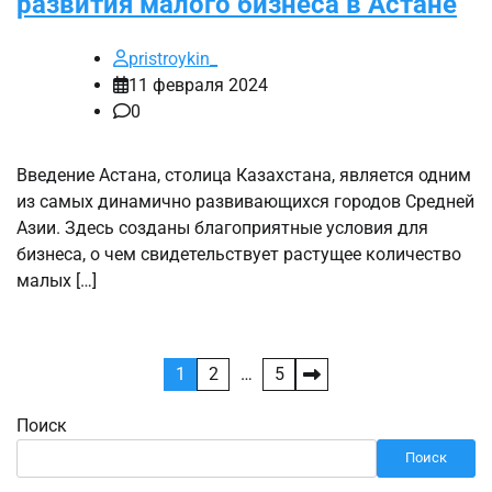
развития малого бизнеса в Астане
pristroykin_
11 февраля 2024
0
Введение Астана, столица Казахстана, является одним
из самых динамично развивающихся городов Средней
Азии. Здесь созданы благоприятные условия для
бизнеса, о чем свидетельствует растущее количество
малых […]
Пагинация
1
2
…
5
записей
Поиск
Поиск