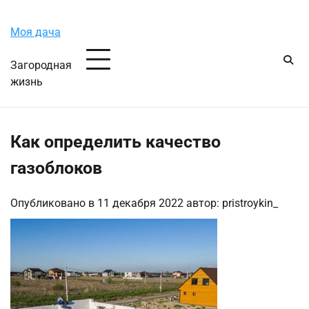
Перейти
Пятница, 7 августа, 2026
к
Моя дача
содержимому
Загородная
жизнь
Как определить качество
газоблоков
Опубликовано в
11 декабря 2022
автор:
pristroykin_