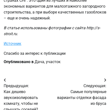
странах СНГ. Это один из лучших и наиболее
экономных вариантов для малоэтажного загородного
строительства, а при выборе качественных газоблоков
– еще и очень надежный.
В статье использованы фотографии с сайта
http://s-
stroit.ru
.
Источник
Спасибо за интерес к публикации
Опубликовано в
Дача, участок
Навигация
Предыдущая:
Следующая:
по
Как дешево
Самые популярные
звукоизолировать
варианты отделки фасада
записям
комнату, чтобы не
из бруса
слышать соседей?