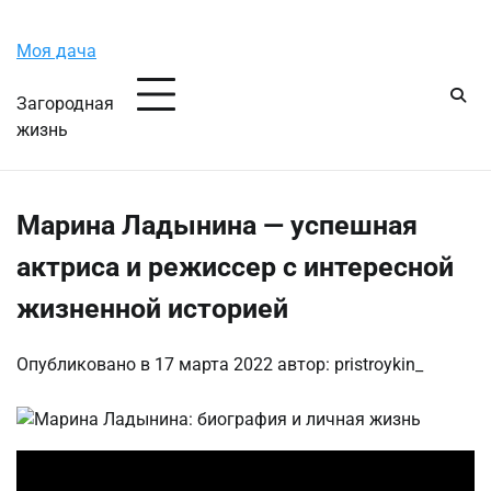
Перейти
Воскресенье, 9 августа, 2026
к
Моя дача
содержимому
Загородная
жизнь
Марина Ладынина — успешная
актриса и режиссер с интересной
жизненной историей
Опубликовано в
17 марта 2022
автор:
pristroykin_