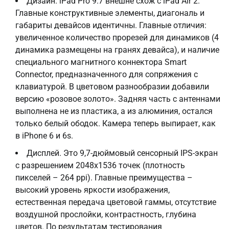
Дизайн. iPad Pro 9.7 внешне схож с iPad Air 2.
Главные конструктивные элементы, диагональ и
габариты девайсов идентичны. Главные отличия:
увеличенное количество прорезей для динамиков (4
динамика размещены на гранях девайса), и наличие
специального магнитного коннектора Smart
Connector, предназначенного для сопряжения с
клавиатурой. В цветовом разнообразии добавили
версию «розовое золото». Задняя часть с антеннами
выполнена не из пластика, а из алюминия, остался
только белый ободок. Камера теперь выпирает, как
в iPhone 6 и 6s.
Дисплей. Это 9,7-дюймовый сенсорный IPS-экран
с разрешением 2048х1536 точек (плотность
пикселей – 264 ppi). Главные преимущества –
высокий уровень яркости изображения,
естественная передача цветовой гаммы, отсутствие
воздушной прослойки, контрастность, глубина
цветов. По результатам тестирования