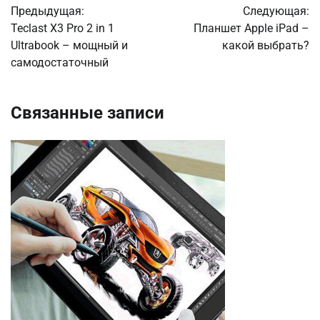
Предыдущая:
Следующая:
по
Teclast X3 Pro 2 in 1
Планшет Apple iPad –
Ultrabook – мощный и
какой выбрать?
записям
самодостаточный
Связанные записи