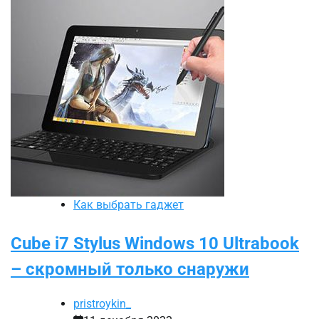
Как выбрать гаджет
Cube i7 Stylus Windows 10 Ultrabook
– скромный только снаружи
pristroykin_