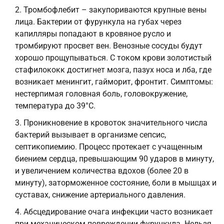
Тромбофлебит – закупориваются крупные вены
лица. Бактерии от фурункула на губах через
капилляры попадают в кровяное русло и
тромбируют просвет вен. Венозные сосуды будут
хорошо прощупываться. С током крови золотистый
стафилококк достигнет мозга, пазух носа и лба, где
возникает менингит, гайморит, фронтит. Симптомы:
нестерпимая головная боль, головокружение,
температура до 39°С.
Проникновение в кровоток значительного числа
бактерий вызывает в организме сепсис,
септикопиемию. Процесс протекает с учащенным
биением сердца, превышающим 90 ударов в минуту,
и увеличением количества вдохов (более 20 в
минуту), заторможенное состояние, боли в мышцах и
суставах, снижение артериального давления.
Абсцедирование очага инфекции часто возникает
при механическом повреждении фурункула. Нельзя