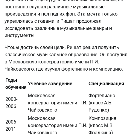
постоянно слушал различные музыкальные
произведения и пел под их фон. Эта мечта только
укреплялась с годами, и Ришат продолжал
исследовать различные музыкальные жанры и
инструменты.
Чтобы достичь своей цели, Ришат решил получить
классическое музыкальное образование. Он поступил
в Московскую консерваторию имени П.И.
Чайковского, где изучал фортепиано и композицию.
Годы
Учебное заведение
Специализация
обучения
Московская
Фортепиано
2000-
консерватория имени П.И.
(класс А.Б.
2006
Чайковского
Руденко)
Московская
Композиция
2006-
консерватория имени П.И.
(класс М.В.
2011
Чайковского
Фрадкина)