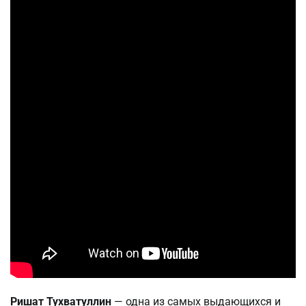
Ришат Тухватуллин
— одна из самых выдающихся и